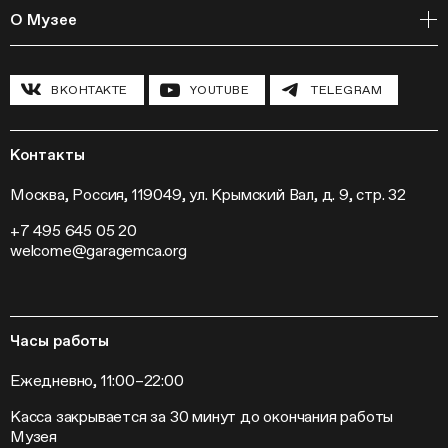
Онлайн-курсы
Мастерские
О Музее
Курсы
Полевые исследования
Циклы лекций
Исследовательские лаборатории
История и программа
Инклюзивные программы
Павильон «Шестигранник»
ВКОНТАКТЕ
YOUTUBE
TELEGRAM
Конференции
Хроника Музея «Гараж»
Гранты и стипендии
Устойчивое развитие
Программа «Новые медиа»
Новости
Кинопрограмма
Пресса
Контакты
Радио «Станция»
Вакансии
Выставки
Контакты
Москва, Россия, 119049, ул. Крымский Вал, д. 9, стр. 32
Внешние проекты
+7 495 645 05 20
Слет институций современного искусства
welcome@garagemca.org
Часы работы
Ежедневно, 11:00–22:00
Касса закрывается за 30 минут до окончания работы
Музея