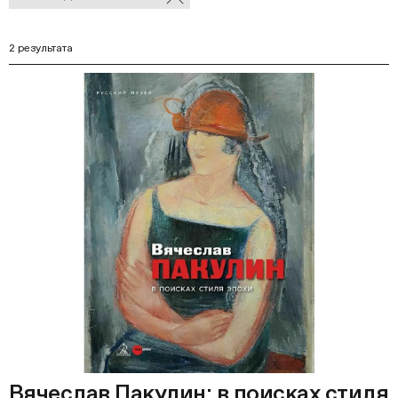
В
фильтры
Ф
2 результата
Вячеслав Пакулин: в поисках стиля