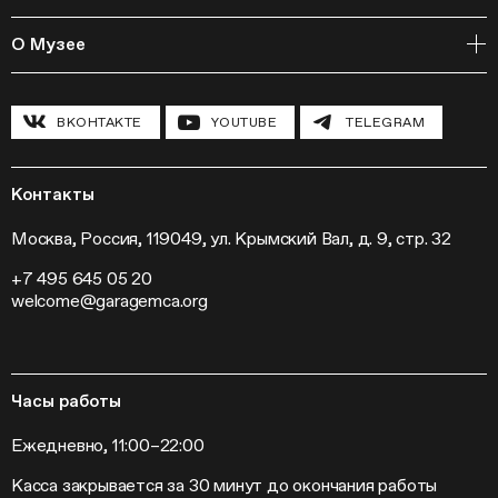
Издательская программа
Онлайн-курсы
Мастерские
О Музее
Курсы
Полевые исследования
Циклы лекций
Исследовательские лаборатории
История и программа
Инклюзивные программы
Павильон «Шестигранник»
ВКОНТАКТЕ
YOUTUBE
TELEGRAM
Конференции
Хроника Музея «Гараж»
Гранты и стипендии
Устойчивое развитие
Программа «Новые медиа»
Новости
Кинопрограмма
Пресса
Контакты
Радио «Станция»
Вакансии
Выставки
Контакты
Москва, Россия, 119049, ул. Крымский Вал, д. 9, стр. 32
Внешние проекты
+7 495 645 05 20
Слет институций современного искусства
welcome@garagemca.org
Часы работы
Ежедневно, 11:00–22:00
Касса закрывается за 30 минут до окончания работы