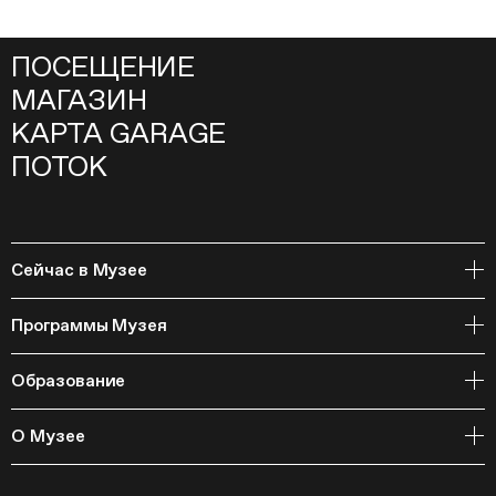
ПОСЕЩЕНИЕ
МАГАЗИН
КАРТА GARAGE
ПОТОК
Сейчас в Музее
Открытое хранение
Программы Музея
События
Архивная коллекция и RAAN
Образование
Библиотека
Издательская программа
Онлайн-курсы
Мастерские
О Музее
Курсы
Полевые исследования
Циклы лекций
Исследовательские лаборатории
История и программа