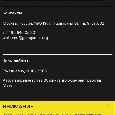
Гранты и стипендии
Устойчивое развитие
Программа «Новые медиа»
Новости
Кинопрограмма
Пресса
Контакты
Радио «Станция»
Вакансии
Выставки
Контакты
Москва, Россия, 119049, ул. Крымский Вал, д. 9, стр. 32
Внешние проекты
+7 495 645 05 20
Слет институций современного искусства
welcome@garagemca.org
Часы работы
Ежедневно, 11:00–22:00
Касса закрывается за 30 минут до окончания работы
Музея
ВНИМАНИЕ
Правила посещения Музея «Гараж»
Лицензионное соглашение
В связи с расширением открытого хранения с 3 августа 2026 года