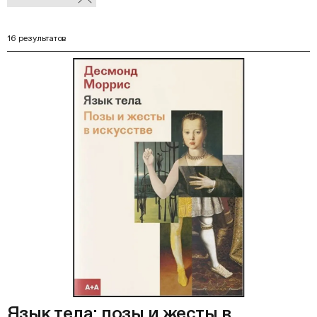
В
фильтры
Ф
16 результатов
Язык тела: позы и жесты в