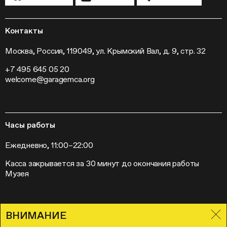
Конференции
Хроника Музея «Гараж»
Гранты и стипендии
Устойчивое развитие
Программа «Новые медиа»
Новости
Кинопрограмма
Пресса
Контакты
Радио «Станция»
Вакансии
Выставки
Контакты
Москва, Россия, 119049, ул. Крымский Вал, д. 9, стр. 32
Внешние проекты
+7 495 645 05 20
Слет институций современного искусства
welcome@garagemca.org
Часы работы
Ежедневно, 11:00–22:00
Касса закрывается за 30 минут до окончания работы
Музея
ВНИМАНИЕ
Правила посещения Музея «Гараж»
Лицензионное соглашение