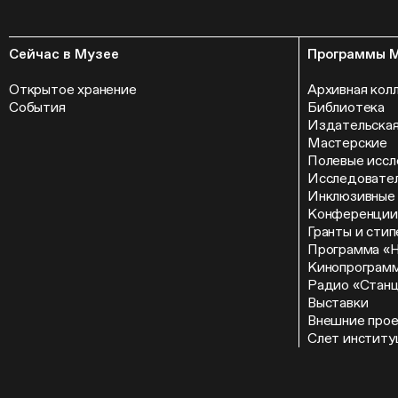
Сейчас в Музее
Программы 
Открытое хранение
Архивная кол
События
Библиотека
Издательская
Мастерские
Полевые иссл
Исследовател
Инклюзивные
Конференции
Гранты и сти
Программа «
Кинопрограм
Радио «Стан
Выставки
Внешние про
Слет институ