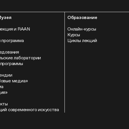
Музея
Образование
лекция и RAAN
Онлайн-курсы
Курсы
 программа
Циклы лекций
едования
ьские лаборатории
 программы
пендии
Новые медиа»
ма
ция»
екты
ций современного искусства