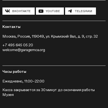
Циклы лекций
Исследовательские лаборатории
История и программа
Инклюзивные программы
Павильон «Шестигранник»
ВКОНТАКТЕ
YOUTUBE
TELEGRAM
Конференции
Хроника Музея «Гараж»
Гранты и стипендии
Устойчивое развитие
Программа «Новые медиа»
Новости
Кинопрограмма
Пресса
Контакты
Радио «Станция»
Вакансии
Выставки
Контакты
Москва, Россия, 119049, ул. Крымский Вал, д. 9, стр. 32
Внешние проекты
+7 495 645 05 20
Слет институций современного искусства
welcome@garagemca.org
Часы работы
Ежедневно, 11:00–22:00
Касса закрывается за 30 минут до окончания работы
Музея