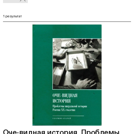
В
фильтры
Ф
1 результат
Оче‑видная история. Проблемы