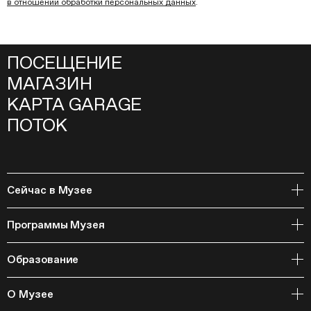
в отношении обработки персональных данных
.
ПОСЕЩЕНИЕ
МАГАЗИН
КАРТА GARAGE
ПОТОК
Сейчас в Музее
Открытое хранение
Программы Музея
События
Архивная коллекция и RAAN
Образование
Библиотека
Издательская программа
Онлайн-курсы
Мастерские
О Музее
Курсы
Полевые исследования