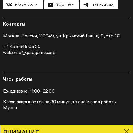
Инклюзивные программы
Павильон «Шестигранник»
ВКОНТАКТЕ
YOUTUBE
TELEGRAM
Конференции
Хроника Музея «Гараж»
Гранты и стипендии
Устойчивое развитие
Программа «Новые медиа»
Новости
Кинопрограмма
Пресса
Контакты
Радио «Станция»
Вакансии
Выставки
Контакты
Москва, Россия, 119049, ул. Крымский Вал, д. 9, стр. 32
Внешние проекты
+7 495 645 05 20
Слет институций современного искусства
welcome@garagemca.org
Часы работы
Ежедневно, 11:00–22:00
Касса закрывается за 30 минут до окончания работы
Музея
ВНИМАНИЕ