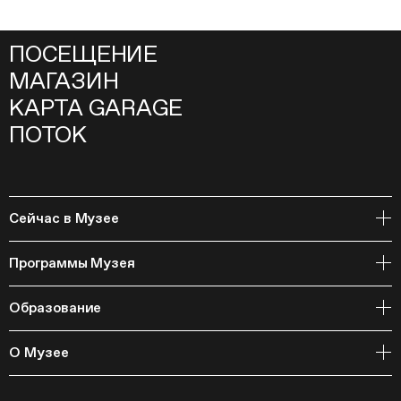
ПОСЕЩЕНИЕ
МАГАЗИН
КАРТА GARAGE
ПОТОК
Сейчас в Музее
Открытое хранение
Программы Музея
События
Архивная коллекция и RAAN
Образование
Библиотека
Издательская программа
Онлайн-курсы
Мастерские
О Музее
Курсы
Полевые исследования
Циклы лекций
Исследовательские лаборатории
История и программа