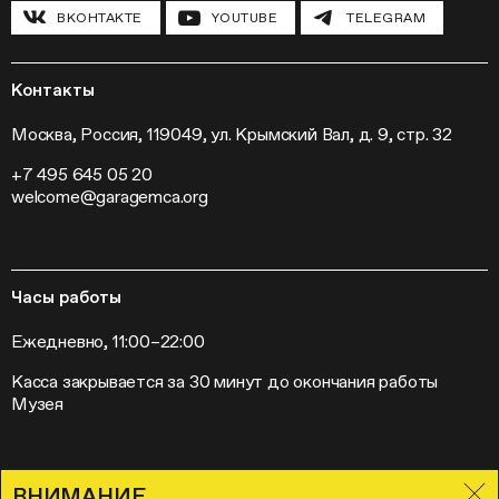
Инклюзивные программы
Павильон «Шестигранник»
ВКОНТАКТЕ
YOUTUBE
TELEGRAM
Конференции
Хроника Музея «Гараж»
Гранты и стипендии
Устойчивое развитие
Программа «Новые медиа»
Новости
Кинопрограмма
Пресса
Контакты
Радио «Станция»
Вакансии
Выставки
Контакты
Москва, Россия, 119049, ул. Крымский Вал, д. 9, стр. 32
Внешние проекты
+7 495 645 05 20
Слет институций современного искусства
welcome@garagemca.org
Часы работы
Ежедневно, 11:00–22:00
Касса закрывается за 30 минут до окончания работы
Музея
ВНИМАНИЕ