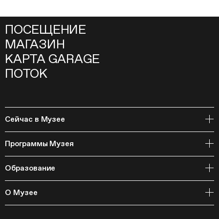
ПОСЕЩЕНИЕ
МАГАЗИН
КАРТА GARAGE
ПОТОК
Сейчас в Музее
Открытое хранение
Программы Музея
События
Архивная коллекция и RAAN
Образование
Библиотека
Издательская программа
Онлайн-курсы
Мастерские
О Музее
Курсы
Полевые исследования
Циклы лекций
Исследовательские лаборатории
История и программа