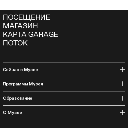
ПОСЕЩЕНИЕ
МАГАЗИН
КАРТА GARAGE
ПОТОК
Сейчас в Музее
Открытое хранение
Программы Музея
События
Архивная коллекция и RAAN
Образование
Библиотека
Издательская программа
Онлайн-курсы
Мастерские
О Музее
Курсы
Полевые исследования
Циклы лекций
Исследовательские лаборатории
История и программа