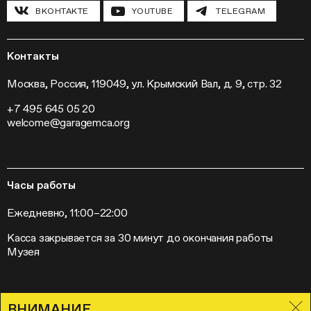
Инклюзивные программы
Павильон «Шестигранник»
ВКОНТАКТЕ
YOUTUBE
TELEGRAM
Конференции
Хроника Музея «Гараж»
Гранты и стипендии
Устойчивое развитие
Программа «Новые медиа»
Новости
Кинопрограмма
Пресса
Контакты
Радио «Станция»
Вакансии
Выставки
Контакты
Москва, Россия, 119049, ул. Крымский Вал, д. 9, стр. 32
Внешние проекты
+7 495 645 05 20
Слет институций современного искусства
welcome@garagemca.org
Часы работы
Ежедневно, 11:00–22:00
Касса закрывается за 30 минут до окончания работы
Музея
ВНИМАНИЕ