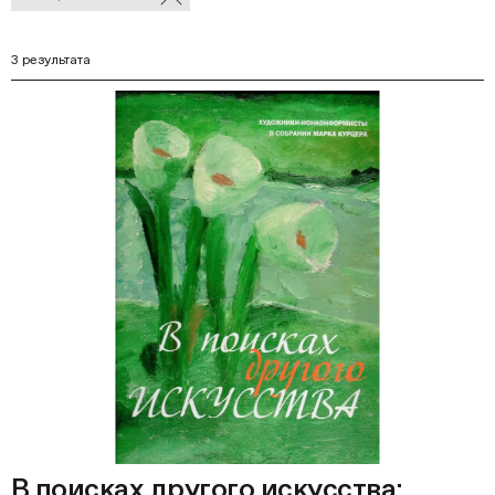
В
фильтры
Ф
3 результата
В поисках другого искусства: