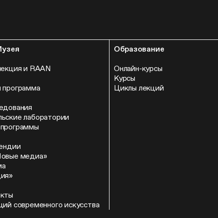
Музея
Образование
лекция и RAAN
Онлайн-курсы
Курсы
 программа
Циклы лекций
едования
ьские лаборатории
 программы
пендии
Новые медиа»
ма
ция»
екты
ций современного искусства