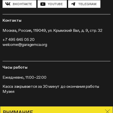
Инклюзивные программы
Павильон «Шестигранник»
ВКОНТАКТЕ
YOUTUBE
TELEGRAM
Конференции
Хроника Музея «Гараж»
Гранты и стипендии
Устойчивое развитие
Программа «Новые медиа»
Новости
Кинопрограмма
Пресса
Контакты
Радио «Станция»
Вакансии
Выставки
Контакты
Москва, Россия, 119049, ул. Крымский Вал, д. 9, стр. 32
Внешние проекты
+7 495 645 05 20
Слет институций современного искусства
welcome@garagemca.org
Часы работы
Ежедневно, 11:00–22:00
Касса закрывается за 30 минут до окончания работы
Музея
ВНИМАНИЕ