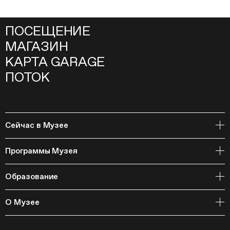
ПОСЕЩЕНИЕ
МАГАЗИН
КАРТА GARAGE
ПОТОК
Сейчас в Музее
Открытое хранение
Программы Музея
События
Архивная коллекция и RAAN
Образование
Библиотека
Издательская программа
Онлайн-курсы
Мастерские
О Музее
Курсы
Полевые исследования
Циклы лекций
Исследовательские лаборатории
История и программа