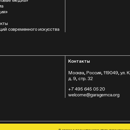
Новые медиа»
ма
ция»
екты
ций современного искусства
Контакты
Москва, Россия, 119049, ул. 
д. 9, стр. 32
+7 495 645 05 20
welcome@garagemca.org
© Музей современного искусства «
В связи с расширением открытого хранени