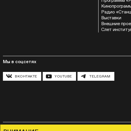
Программа «
Кинопрограм
Радио «Стан
Выставки
Внешние про
Слет институ
Мы в соцсетях
ВКОНТАКТЕ
YOUTUBE
TELEGRAM
Правила посещения Музея «Гараж»
Лицензионное соглашение