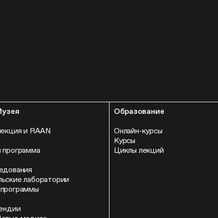
Музея
Образование
лекция и RAAN
Онлайн-курсы
Курсы
 программа
Циклы лекций
едования
ьские лаборатории
 программы
пендии