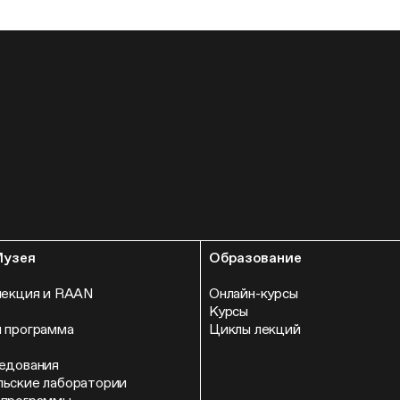
Музея
Образование
лекция и RAAN
Онлайн-курсы
Курсы
 программа
Циклы лекций
едования
ьские лаборатории