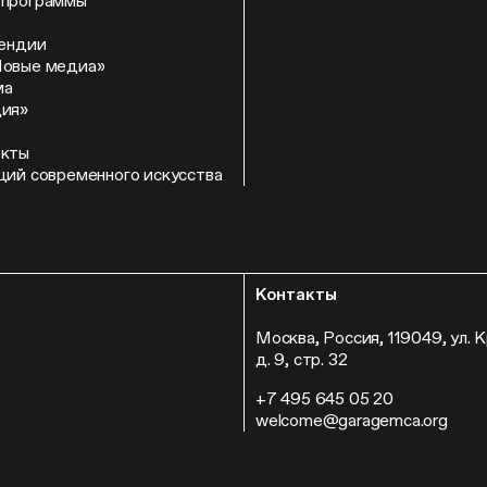
 программы
пендии
Новые медиа»
ма
ция»
екты
ций современного искусства
Контакты
Москва, Россия, 119049, ул. 
д. 9, стр. 32
+7 495 645 05 20
welcome@garagemca.org