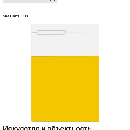
В
фильтры
Ф
593 результата
Искусство и объектность