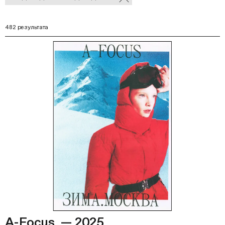
В
фильтры
Ф
482 результата
A-Focus. — 2025