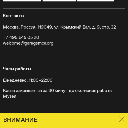
Гранты и стипендии
Устойчивое развитие
Программа «Новые медиа»
Новости
Кинопрограмма
Пресса
Контакты
Радио «Станция»
Вакансии
Выставки
Контакты
Москва, Россия, 119049, ул. Крымский Вал, д. 9, стр. 32
Внешние проекты
+7 495 645 05 20
Слет институций современного искусства
welcome@garagemca.org
Часы работы
Ежедневно, 11:00–22:00
Касса закрывается за 30 минут до окончания работы
Музея
ВНИМАНИЕ
Правила посещения Музея «Гараж»
Лицензионное соглашение