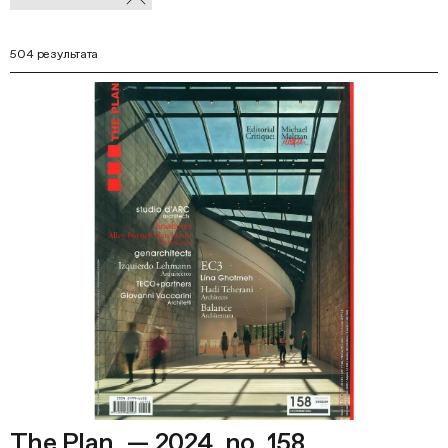
В
фильтры
Ф
504 результата
The Plan. — 2024. no. 158