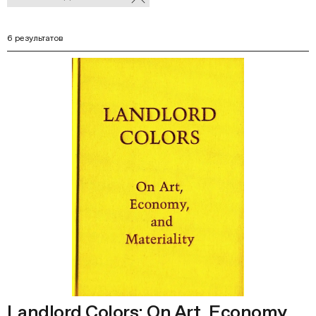
В
фильтры
Ф
6 результатов
Landlord Colors: On Art, Economy,