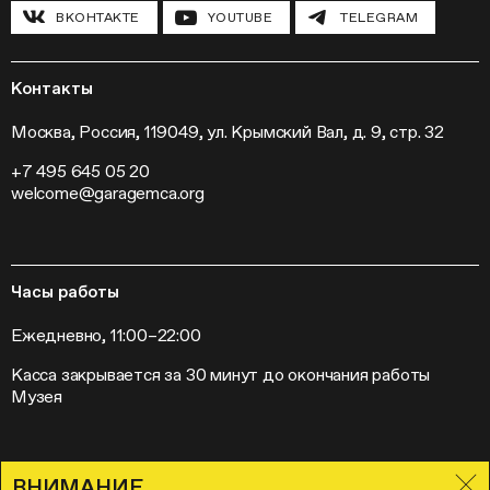
Инклюзивные программы
Павильон «Шестигранник»
ВКОНТАКТЕ
YOUTUBE
TELEGRAM
Конференции
Хроника Музея «Гараж»
Гранты и стипендии
Устойчивое развитие
Программа «Новые медиа»
Новости
Кинопрограмма
Пресса
Контакты
Радио «Станция»
Вакансии
Выставки
Контакты
Москва, Россия, 119049, ул. Крымский Вал, д. 9, стр. 32
Внешние проекты
+7 495 645 05 20
Слет институций современного искусства
welcome@garagemca.org
Часы работы
Ежедневно, 11:00–22:00
Касса закрывается за 30 минут до окончания работы
Музея
ВНИМАНИЕ