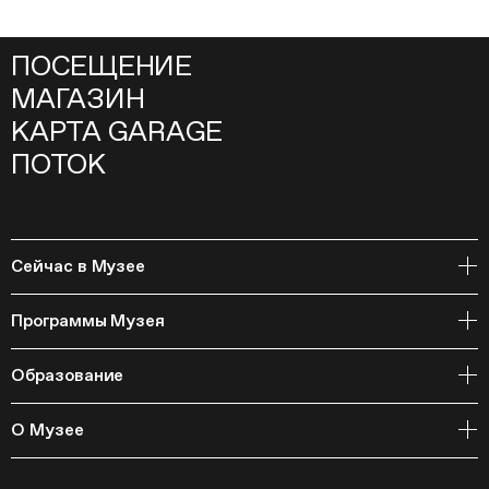
ПОСЕЩЕНИЕ
МАГАЗИН
КАРТА GARAGE
ПОТОК
Сейчас в Музее
Открытое хранение
Программы Музея
События
Архивная коллекция и RAAN
Образование
Библиотека
Издательская программа
Онлайн-курсы
Мастерские
О Музее
Курсы
Полевые исследования
Циклы лекций
Исследовательские лаборатории
История и программа