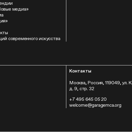
пендии
Новые медиа»
ма
ция»
екты
ций современного искусства
Контакты
Москва, Россия, 119049, ул. 
д. 9, стр. 32
+7 495 645 05 20
welcome@garagemca.org