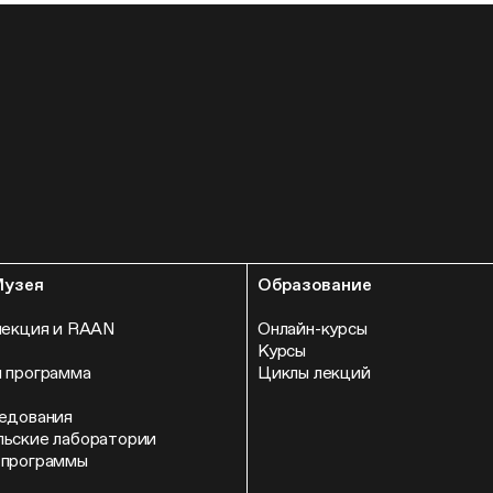
Музея
Образование
лекция и RAAN
Онлайн-курсы
Курсы
 программа
Циклы лекций
едования
ьские лаборатории
 программы