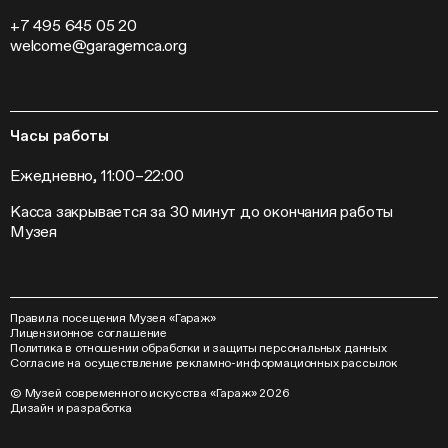
Внешние проекты
+7 495 645 05 20
Слет институций современного искусства
welcome@garagemca.org
Часы работы
Ежедневно, 11:00–22:00
Касса закрывается за 30 минут до окончания работы
Музея
Правила посещения Музея «Гараж»
Лицензионное соглашение
Политика в отношении обработки и защиты персональных данных
Согласие на осуществление рекламно-информационных рассылок
© Музей современного искусства «Гараж» 2026
Дизайн
и
разработка