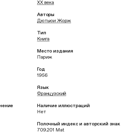
XX века
Авторы
Дютьюи Жорж
Тип
Книга
Место издания
Париж
Год
1956
Язык
Французский
анение
Наличие иллюстраций
Нет
Полочный индекс и авторский знак
709.201 Mat