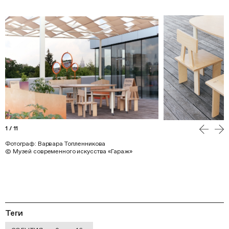
Петербург). Персональные проекты представлены
в различных институциях Санкт-Петербурга: Музее Звука,
галерее FFTN, студии «Непокоренные, 17», галерее
«Ателье „Без зеркал“».
1
/
11
Фотограф: Варвара Топленникова
© Музей современного искусства «Гараж»
Дата:
Теги
17 сентября