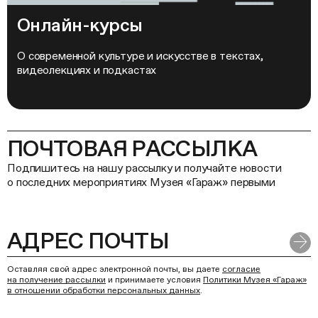
Онлайн-курсы
Дата:
7 сентября
Время
О современной культуре и искусстве в текстах,
15:00–16:30
видеолекциях и подкастах
Место
Пространство «Клумб»
ПОЧТОВАЯ РАССЫЛКА
Подпишитесь на нашу рассылку и получайте новости
о последних мероприятиях Музея «Гараж» первыми
БОТАНИЧЕСКИЕ НАБРОСКИ
С НАТАЛЬЕЙ УСПЕНСКОЙ
Художница Наталья Успенская покажет несколько
примеров, как с помощью различных техник и материалов
Оставляя свой адрес электронной почты, вы даете
согласие
художники могут запечатлеть растительный мир. Затем
на получение рассылки
и принимаете условия
Политики Музея «Гараж»
участники создадут серию ботанических набросков,
в отношении обработки персональных данных
.
вдохновляясь растениями из огорода на крыше Музея.