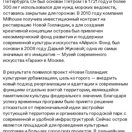
Петербурга. Он был основан Петром I в 1721 году и более
300 лет использовался для нужд морских ведомств,
оставаясь закрытым для горожан. В 2010 году компания
Millhouse получила инвестиционный контракт на
реставрацию Новой Голландии, а для создания
креативной концепции острова был привлечен
некоммерческий фонд развития и поддержки
современной культуры и искусства «Айрис». Фонд был
основан в 2008 году Дарьей Жуковой; одна из самых
значимых его инициатив — Музей современного
искусства «Гараж» в Москве.
В результате появился проект «Новая Голландия:
культурная урбанизация», цель которого — внедрить
новый подход реорганизации и адаптации к современным
функциям отдельно взятой территории, являющейся
памятником культуры федерального значения. Благодаря
успеху временных программ было принято решение
отказаться от первоначальной идеи застройки
пустующей территории и организовать городской парк с
современной и удобной инфраструктурой. Сейчас остров
является площадкой для проведения культурных
программ и больших городских проектов. В дальнейшем