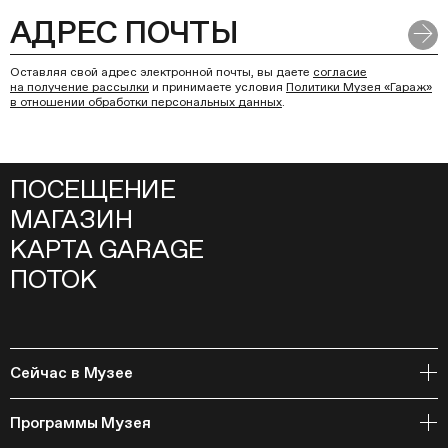
Оставляя свой адрес электронной почты, вы даете
согласие
на получение рассылки
и принимаете условия
Политики Музея «Гараж»
в отношении обработки персональных данных
.
ПОСЕЩЕНИЕ
МАГАЗИН
КАРТА GARAGE
ПОТОК
Сейчас в Музее
Открытое хранение
Программы Музея
События