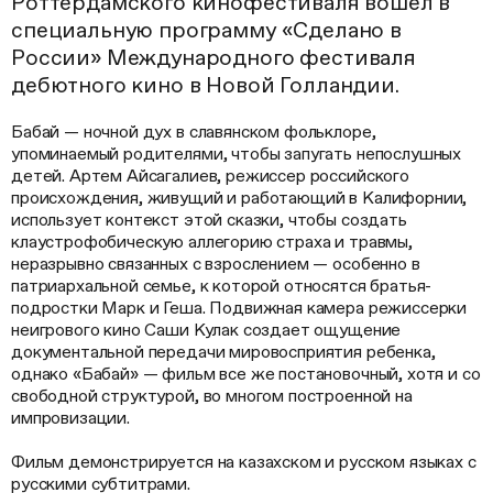
Роттердамского кинофестиваля вошел в
специальную программу «Сделано в
России» Международного фестиваля
дебютного кино в Новой Голландии.
Бабай — ночной дух в славянском фольклоре,
упоминаемый родителями, чтобы запугать непослушных
детей. Артем Айсагалиев, режиссер российского
происхождения, живущий и работающий в Калифорнии,
использует контекст этой сказки, чтобы создать
клаустрофобическую аллегорию страха и травмы,
неразрывно связанных с взрослением — особенно в
патриархальной семье, к которой относятся братья-
подростки Марк и Геша. Подвижная камера режиссерки
неигрового кино Саши Кулак создает ощущение
документальной передачи мировосприятия ребенка,
однако «Бабай» — фильм все же постановочный, хотя и со
свободной структурой, во многом построенной на
импровизации.
Фильм демонстрируется на казахском и русском языках с
русскими субтитрами.