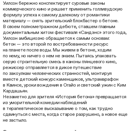
Уилсон бережно конспектирует суровые законы
коммерческого кино и решает применить голливудскую
формулу успеха к самому далекому от романтики
материалу — снять зрительский блокбастер о бетоне.
В своем полнометражном дебюте, ставшем главным
документальным хитом фестиваля «Сандэнс» этого года,
Уилсон амбициозно обращается к самым основам:
бетон — это второй по востребованности ресурс
на планете после воды. Мы живем в бетоне, ходим
по нему, но ничего о нем не знаем. Пытаясь упаковать
серую строительную смесь в каноны глянцевого кино,
режиссер отправляется в дикое путешествие
по закоулкам человеческих странностей, монтируя
вместе детский конкурс каменщиков, ультрамарафон
в Квинсе, уроки вождения в Огайо и светский ужин с Ким
Кардашьян.
Незаметно для зрителя «История бетона» превращается
из уморительной комедии наблюдений
в терапевтическое высказывание о том, как трудно
сдвинуться с места, когда старое разрушено, а новое еще
не застыло.