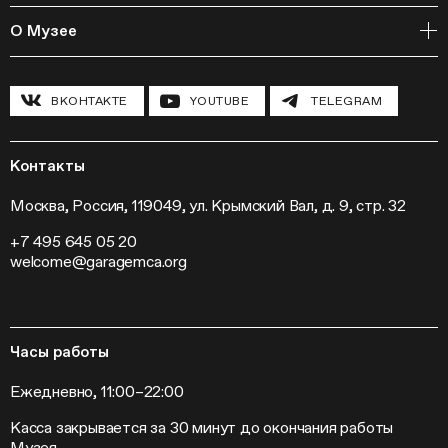
Издательская программа
Онлайн-курсы
Мастерские
О Музее
Курсы
Полевые исследования
Циклы лекций
Исследовательские лаборатории
История и программа
Инклюзивные программы
Павильон «Шестигранник»
ВКОНТАКТЕ
YOUTUBE
TELEGRAM
Конференции
Хроника Музея «Гараж»
Гранты и стипендии
Устойчивое развитие
Программа «Новые медиа»
Новости
Кинопрограмма
Пресса
Контакты
Радио «Станция»
Вакансии
Выставки
Контакты
Москва, Россия, 119049, ул. Крымский Вал, д. 9, стр. 32
Внешние проекты
+7 495 645 05 20
Слет институций современного искусства
welcome@garagemca.org
Часы работы
Ежедневно, 11:00–22:00
Касса закрывается за 30 минут до окончания работы
Музея