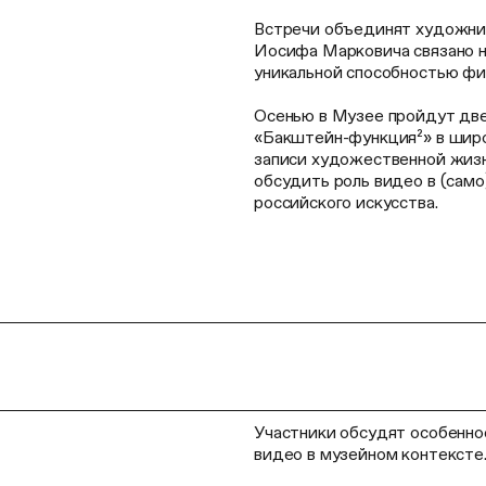
Встречи объединят художник
Иосифа Марковича связано не
уникальной способностью фи
Осенью в Музее пройдут две 
«Бакштейн-функция²» в широ
записи художественной жизн
обсудить роль видео в (сам
российского искусства.
Участники обсудят особеннос
видео в музейном контексте