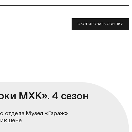
СКОПИРОВАТЬ ССЫЛКУ
оки МХК». 4 сезон
о отдела Музея «Гараж»
фикшене