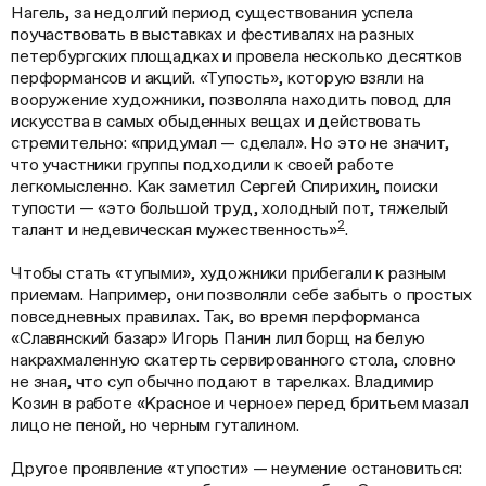
Нагель, за недолгий период существования успела
поучаствовать в выставках и фестивалях на разных
петербургских площадках и провела несколько десятков
перформансов и акций. «Тупость», которую взяли на
вооружение художники, позволяла находить повод для
искусства в самых обыденных вещах и действовать
стремительно: «придумал — сделал». Но это не значит,
что участники группы подходили к своей работе
легкомысленно. Как заметил Сергей Спирихин, поиски
тупости — «это большой труд, холодный пот, тяжелый
2
талант и недевическая мужественность»
.
Чтобы стать «тупыми», художники прибегали к разным
приемам. Например, они позволяли себе забыть о простых
повседневных правилах. Так, во время перформанса
«Славянский базар» Игорь Панин лил борщ на белую
накрахмаленную скатерть сервированного стола, словно
не зная, что суп обычно подают в тарелках. Владимир
Козин в работе «Красное и черное» перед бритьем мазал
лицо не пеной, но черным гуталином.
Другое проявление «тупости» — неумение остановиться: