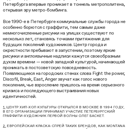
Петербурга впервые проникает в тоннель метрополитена,
открывая эру метро-бомбинга.
Все 1990-е в Петербурге коммунальные службы города не
особенно борются с граффити, тем самым даже
немногочисленные рисунки на улицах существуют по
несколько лет, становясь точками притяжения для
будущих поколений художников. Центр города и
окрестности пребывают в запустении, поэтому яркие
рисунки и англоязычные надписи кажутся своеобразным
духом времени — новой западной культурой, начинающей
проникать в постсоветскую повседневность.
Появляющиеся на городских стенах слова Fight the power,
Discofil, Break, East, Anger звучат как голос нового
поколения, чье взросление пришлось на время серьезного
кризиса и последующего выстраивания новых
идентичностей.
1.
ЦЕНТР ХИП-ХОП КУЛЬТУРЫ ОТКРЫЛСЯ В МОСКВЕ В 1994 ГОДУ,
В ЕГО ОРГАНИЗАЦИИ ПРИНИМАЛ УЧАСТИЕ ПЕТЕРБУРГСКИЙ
ГРАФФИТИ-ХУДОЖНИК ПЕРВОЙ ВОЛНЫ ОЛЕГ БАСКЕТ.
2.
ЕВРОПЕЙСКАЯ КРАСКА-СПРЕЙ ТАКИХ БРЕНДОВ, КАК MONTANA