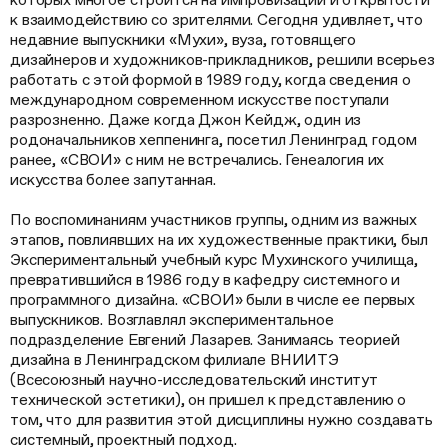
к взаимодействию со зрителями. Сегодня удивляет, что
недавние выпускники «Мухи», вуза, готовящего
дизайнеров и художников-прикладников, решили всерьез
работать с этой формой в 1989 году, когда сведения о
международном современном искусстве поступали
разрозненно. Даже когда Джон Кейдж, один из
родоначальников хеппенинга, посетил Ленинград годом
ранее, «СВОИ» с ним не встречались. Генеалогия их
искусства более запутанная.
По воспоминаниям участников группы, одним из важных
этапов, повлиявших на их художественные практики, был
Экспериментальный учебный курс Мухинского училища,
превратившийся в 1986 году в кафедру системного и
программного дизайна. «СВОИ» были в числе ее первых
выпускников. Возглавлял экспериментальное
подразделение Евгений Лазарев. Занимаясь теорией
дизайна в Ленинградском филиале ВНИИТЭ
(Всесоюзный научно-исследовательский институт
технической эстетики), он пришел к представлению о
том, что для развития этой дисциплины нужно создавать
системный, проектный подход.