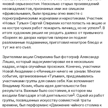
«новой серьезности». Несколько старых произведений
неоакадемистов, признанных ими же слишком
«фривольными», были преданы огню вместе с
порнографическими журналами и наркотиками. Участник
«Новых Тупых» Сергей Спирихин хотел попасть на акцию и
4
на костре чужих работ пожарить яичницу, но не успел»
. В
итоге художник решил не уходить далеко от привычного
«Борея»: во дворах напротив галереи он поджег
разломанные подрамники, приготовил нехитрое блюдо и
тут же его съел.
Зрителями акции Спирихина был фотограф Александр
Ляшко, который задокументировал ее в нескольких
кадрах, и пара случайных прохожих. Конечно, участники
Новой Академии о «Яичнице» ничего не узнали. Многие
события, организованные «Тупыми», придумывались
участниками группы для самих себя. Как вспоминает
Владимир Козин, «была идея деятельности без
результата. Важным было состояние, в которое мы
5
входили благодаря этой деятельности»
. Одной из работ
группы, посвященных искусству совместной траты
времени, был перформанс «Движение чайного столика к