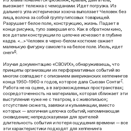
выезжает тележка с чемоданами. Идет погрузка. Из
дальнего угла истерически хохоча выползает Человек без
лица, волоча за собой группу гипсовых товарищей.
Разрушает белое поле, конструкцию, жизнь. Падает в
конце рисунка, тупо завершая его. Как в обратном кино,
все детали конструкции по цепочке исчезают в глубине
кадра. <…> Человек в черно-белом костюме сажает
маленькую фигурку самолета на белое поле. Июль, идет
6
снег»
.
Изучая документацию «СВОИХ», обнаруживаешь, что
принципы организации их перформативных событий во
многом совпадают с описанием американских хеппенингов
7
конца 1950–1960-х годов, которое дала Сьюзан Сонтаг
.
Работа не на сцене, а в загроможденных пространствах;
сосредоточенность на материалах, которая сближает эти
выступления «уже не с театром, а с живописью»;
отсутствие сюжета, завязки и кульминации, вместо
которых — алогичная цепочка событий, напоминающая
сновидение; непредсказуемая для зрителей
длительность события и потеря ощущения времени — все
эти характеристики подходят для хеппенинга