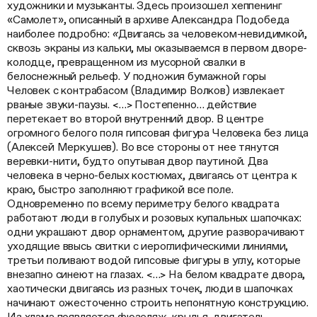
художники и музыканты. Здесь произошел хеппенинг
«Самолет», описанный в архиве Александра Подобеда
наиболее подробно:
«
Двигаясь за человеком-невидимкой,
сквозь экраны из кальки, мы оказываемся в первом дворе-
колодце, превращенном из мусорной свалки в
белоснежный рельеф. У подножия бумажной горы
Человек с контрабасом (Владимир Волков) извлекает
рваные звуки-паузы. <…> Постепенно… действие
перетекает во второй внутренний двор. В центре
огромного белого поля гипсовая фигура Человека без лица
(Алексей Меркушев). Во все стороны от нее тянутся
веревки-нити, будто опутывая двор паутиной. Два
человека в черно-белых костюмах, двигаясь от центра к
краю, быстро заполняют графикой все поле.
Одновременно по всему периметру белого квадрата
работают люди в голубых и розовых купальных шапочках:
одни украшают двор орнаментом, другие разворачивают
уходящие ввысь свитки с иероглифическими линиями,
третьи поливают водой гипсовые фигуры в углу, которые
внезапно синеют на глазах. <…> На белом квадрате двора,
хаотически двигаясь из разных точек, люди в шапочках
начинают ожесточенно строить непонятную конструкцию.
Из хлама появляется фюзеляж, крылья, двигатель,