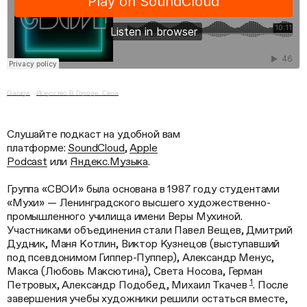
Garage
·
Искусство В Городе. Свои
Слушайте подкаст на удобной вам
платформе:
SoundCloud
,
Apple
Podcast
или
Яндекс.Музыка
.
Группа «СВОИ» была основана в 1987 году студентами
«Мухи» — Ленинградского высшего художественно-
промышленного училища имени Веры Мухиной.
Участниками объединения стали Павел Вещев, Дмитрий
Дудник, Маня Котлин, Виктор Кузнецов (выступавший
под псевдонимом Гиппер-Пуппер), Александр Менус,
Макса (Любовь Максютина), Света Носова, Герман
1
Петровых, Александр Подобед, Михаил Ткачев
. После
завершения учебы художники решили остаться вместе,