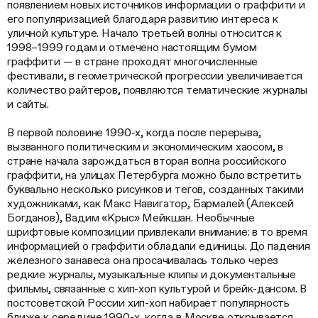
появлением новых источников информации о граффити и
его популяризацией благодаря развитию интереса к
уличной культуре. Начало третьей волны относится к
1998–1999 годам и отмечено настоящим бумом
граффити — в стране проходят многочисленные
фестивали, в геометрической прогрессии увеличивается
количество райтеров, появляются тематические журналы
и сайты.
В первой половине 1990-х, когда после перерыва,
вызванного политическим и экономическим хаосом, в
стране начала зарождаться вторая волна российского
граффити, на улицах Петербурга можно было встретить
буквально несколько рисунков и тегов, созданных такими
художниками, как Макс Навигатор, Бармалей (Алексей
Богданов), Вадим «Крыс» Мейкшан. Необычные
шрифтовые композиции привлекали внимание: в то время
информацией о граффити обладали единицы. До падения
железного занавеса она просачивалась только через
редкие журналы, музыкальные клипы и документальные
фильмы, связанные с хип-хоп культурой и брейк-дансом. В
постсоветской России хип-хоп набирает популярность
ближе к середине 1990-х, когда в Москве открывается