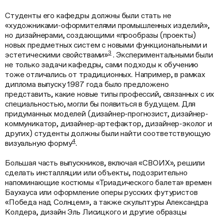
Студенты его кафедры должны были стать не
«художниками-оформителями промышленных изделий»,
но дизайнерами, создающими «прообразы (проекты)
новых предметных систем с новыми функциональными и
3
эстетическими свойствами»
. Экспериментальными были
не только задачи кафедры, сами подходы к обучению
тоже отличались от традиционных. Например, в рамках
диплома выпуску 1987 года было предложено
представить, какие новые типы профессий, связанных с их
специальностью, могли бы появиться в будущем. Для
придуманных моделей (дизайнер-прогнозист, дизайнер-
коммуникатор, дизайнер-артефактор, дизайнер-эколог и
других) студенты должны были найти соответствующую
4
визуальную форму
.
Большая часть выпускников, включая «СВОИХ», решили
сделать инсталляции или объекты, подозрительно
напоминающие костюмы «Триадического балета» времен
Баухауса или оформление оперы русских футуристов
«Победа над Солнцем», а также скульптуры Александра
Колдера, дизайн Эль Лисицкого и другие образцы