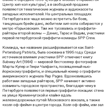
1
Центр хип-хоп культуры
, а в свободной продаже
появляются тематические журналы и аудиокассеты
западных исполнителей. На центральных площадях
Петербурга все чаще можно встретить би-боев,
танцующих брейк-данс, любители хип-хопа собираются у
метро «Горьковская». Там же тусовались и граффити-
райтеры второй волны — Денис, Тарас и Вадим, участники
первой петербургской граффити-команды SPP Crew.
Команда, чье название расшифровывается как Saint-
Petersburg Patriots, была основана в 1995 году. Среди
источников влияния участники SPP отмечают книгу
Subway Art (1984) — мировой бестселлер фотографов
Марты Купер и Генри Чалфанта, посвященный нью-
йоркскому граффити, и специальный номер о граффити
американского журнала Rap Pages. Вдохновившись
работами западных райтеров, SPP начинают активно
осваивать городское пространство, благодаря чему в
Петербурге появляются первые граффити-локации: стена
на улице Кременчугской и «лайн» вдоль
железнодорожных путей Московского вокзала, а также
«холл-оф-фейм» в центре города. Холл-оф-фейм, или зал