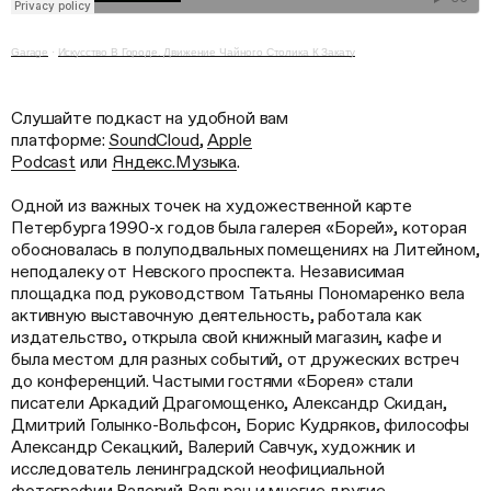
Garage
·
Искусство В Городе. Движение Чайного Столика К Закату
Слушайте подкаст на удобной вам
платформе:
SoundCloud
,
Apple
Podcast
или
Яндекс.Музыка
.
Одной из важных точек на художественной карте
Петербурга 1990-х годов была галерея «Борей», которая
обосновалась в полуподвальных помещениях на Литейном,
неподалеку от Невского проспекта. Независимая
площадка под руководством Татьяны Пономаренко вела
активную выставочную деятельность, работала как
издательство, открыла свой книжный магазин, кафе и
была местом для разных событий, от дружеских встреч
до конференций. Частыми гостями «Борея» стали
писатели Аркадий Драгомощенко, Александр Скидан,
Дмитрий Голынко-Вольфсон, Борис Кудряков, философы
Александр Секацкий, Валерий Савчук, художник и
исследователь ленинградской неофициальной
фотографии Валерий Вальран и многие другие.