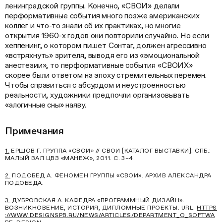
ленинградской группы. Конечно, «СВОИ» делали
перформативные события много позже американских
коллег и что-то знали об их практиках, но многие
открытия 1960-х годов они повторили случайно. Но если
хеппенинг, о котором пишет Сонтаг, должен агрессивно
«встряхнуть» зрителя, выводя его из «эмоциональной
анестезии», то перформативные события «СВОИХ»
скорее были ответом на эпоху стремительных перемен.
Чтобы справиться с абсурдом и неустроенностью
реальности, художники предпочли организовывать
«алогичные сны» наяву.
Примечания
1.
ЕРШОВ Г. ГРУППА «СВОИ» // СВОИ [КАТАЛОГ ВЫСТАВКИ]. СПБ.:
МАЛЫЙ ЗАЛ ЦВЗ «МАНЕЖ», 2011. С. 3–4.
2.
ПОДОБЕД А. ФЕНОМЕН ГРУППЫ «СВОИ». АРХИВ АЛЕКСАНДРА
ПОДОБЕДА.
3.
ДУБРОВСКАЯ А. КАФЕДРА «ПРОГРАММНЫЙ ДИЗАЙН».
ВОЗНИКНОВЕНИЕ, ИСТОРИЯ, ДИПЛОМНЫЕ ПРОЕКТЫ. URL:
HTTPS
://WWW.DESIGNSPB.RU/NEWS/ARTICLES/DEPARTMENT_O_SOFTWA