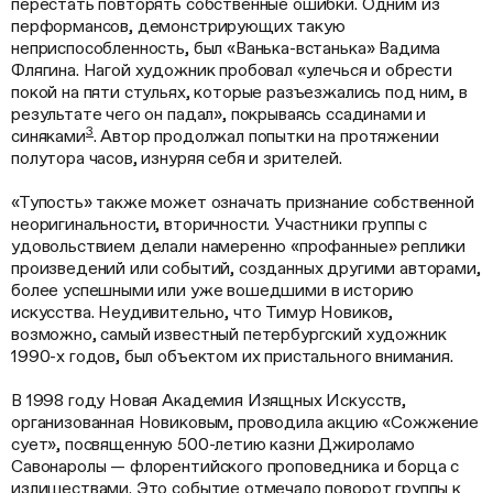
перестать повторять собственные ошибки. Одним из
перформансов, демонстрирующих такую
неприспособленность, был «Ванька-встанька» Вадима
Флягина. Нагой художник пробовал «улечься и обрести
покой на пяти стульях, которые разъезжались под ним, в
результате чего он падал», покрываясь ссадинами и
3
синяками
. Автор продолжал попытки на протяжении
полутора часов, изнуряя себя и зрителей.
«Тупость» также может означать признание собственной
неоригинальности, вторичности. Участники группы с
удовольствием делали намеренно «профанные» реплики
произведений или событий, созданных другими авторами,
более успешными или уже вошедшими в историю
искусства. Неудивительно, что Тимур Новиков,
возможно, самый известный петербургский художник
1990-х годов, был объектом их пристального внимания.
В 1998 году Новая Академия Изящных Искусств,
организованная Новиковым, проводила акцию «Сожжение
сует», посвященную 500-летию казни Джироламо
Савонаролы — флорентийского проповедника и борца с
излишествами. Это событие отмечало поворот группы к