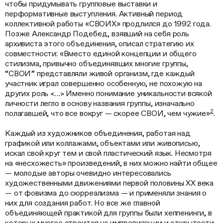
чтобы придумывать групповые выставки и
перформативные выступления. Активный период
коллективной работы «СВОИХ» продлился до 1992 года.
Позже Александр Подебед, взявший на себя роль
архивиста этого объединения, описал стратегию их
совместности: «Вместо единой концепции и общего
стилизма, привычно объединявших многие группы,
“СВОИ” представляли живой организм, где каждый
участник играл совершенно особенную, не похожую на
других роль <…> Именно понимание уникальности всякой
личности легло в основу названия группы, изначально
2
полагавшей, что все вокруг — скорее СВОИ, чем чужие»
.
Каждый из художников объединения, работая над
графикой или коллажами, объектами или живописью,
искал свой круг тем и свой пластический язык. Несмотря
на «несхожесть» произведений, в них можно найти общее
— молодые авторы очевидно интересовались
художественными движениями первой половины XX века
— от фовизма до сюрреализма — и применяли знания о
них для создания работ. Но все же главной
объединяющей практикой для группы были хеппенинги, в
которых многое строится на импровизации и открытости