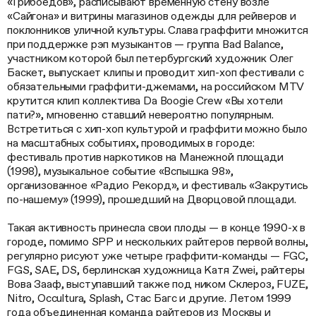
«Грибоедов», расписывают временную стену возле
«Сайгона» и витрины магазинов одежды для рейверов и
поклонников уличной культуры. Слава граффити множится
при поддержке рэп музыкантов — группа Bad Balance,
участником которой был петербургский художник Олег
Баскет, выпускает клипы и проводит хип-хоп фестивали с
обязательными граффити-джемами, на российском MTV
крутится клип коллектива Da Boogie Crew «Вы хотели
пати?», мгновенно ставший невероятно популярным.
Встретиться с хип-хоп культурой и граффити можно было
на масштабных событиях, проводимых в городе:
фестиваль против наркотиков на Манежной площади
(1998), музыкальное событие «Вспышка 98»,
организованное «Радио Рекорд», и фестиваль «Закрутись
по-нашему» (1999), прошедший на Дворцовой площади.
Такая активность принесла свои плоды — в конце 1990-х в
городе, помимо SPP и нескольких райтеров первой волны,
регулярно рисуют уже четыре граффити-команды — FGC,
FGS, SAE, DS, берлинская художница Катя Zwei, райтеры
Вова Зааф, выступавший также под ником Склероз, FUZE,
Nitro, Occultura, Splash, Стас Багс и другие. Летом 1999
года объединенная команда райтеров из Москвы и