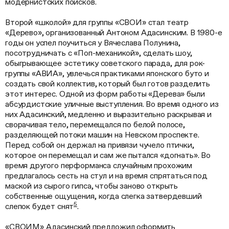
модернистских поисков.
Второй «школой» для группы «СВОИ» стал театр
«Дерево», организованный Антоном Адасинским. В 1980-е
годы он успел поучиться у Вячеслава Полунина,
посотрудничать с «Поп-механикой», сделать шоу,
обыгрывающее эстетику советского парада, для рок-
группы «АВИА», увлечься практиками японского буто и
создать свой коллектив, который был готов разделить
этот интерес. Одной из форм работы «Дерева» были
абсурдистские уличные выступления. Во время одного из
них Адасинский, медленно и выразительно раскрывая и
сворачивая тело, перемещался по белой полосе,
разделяющей потоки машин на Невском проспекте.
Перед собой он держал на привязи чучело птички,
которое он перемещал и сам же пытался «догнать». Во
время другого перформанса случайным прохожим
предлагалось сесть на стул и на время спрятаться под
маской из сырого гипса, чтобы заново открыть
собственные ощущения, когда слегка затвердевший
5
слепок будет снят
.
«СВОИМ» Адасинский предложил оформить