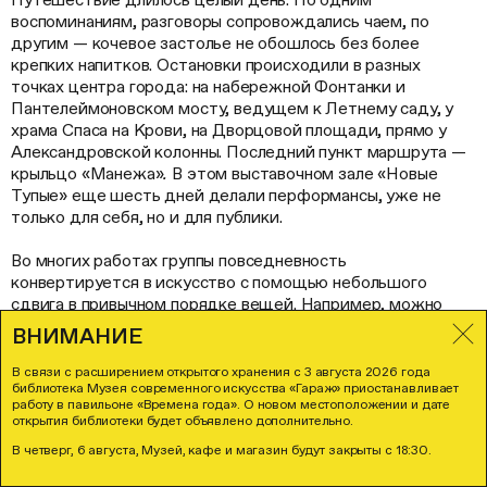
воспоминаниям, разговоры сопровождались чаем, по
другим — кочевое застолье не обошлось без более
крепких напитков. Остановки происходили в разных
точках центра города: на набережной Фонтанки и
Пантелеймоновском мосту, ведущем к Летнему саду, у
храма Спаса на Крови, на Дворцовой площади, прямо у
Александровской колонны. Последний пункт маршрута —
крыльцо «Манежа»
.
В этом выставочном зале «Новые
Тупые» еще шесть дней делали перформансы, уже не
только для себя, но и для публики.
Во многих работах группы повседневность
конвертируется в искусство с помощью небольшого
сдвига в привычном порядке вещей. Например, можно
решить, что город не хуже, чем кухня или кафе «Боре́я»,
ВНИМАНИЕ
подходит для застольных бесед. Как замечает Игорь
Панин: «смысл художника — разыграть среду и включить
В связи с расширением открытого хранения с 3 августа 2026 года
библиотека Музея современного искусства «Гараж» приостанавливает
ее в свою идею <…> Это как при раздаче карт: у тебя
работу в павильоне «Времена года». О новом местоположении и дате
оказался определенный расклад мастей, и ты играешь
открытия библиотеки будет объявлено дополнительно.
этими мастями. Так же и город. Мы оказались в 1996
В четверг, 6 августа, Музей, кафе и магазин будут закрыты с 18:30.
году… и просто успели где-то что-то сделать, где сейчас
СПИСОК МАТЕРИАЛОВ
7
это невозможно»
.