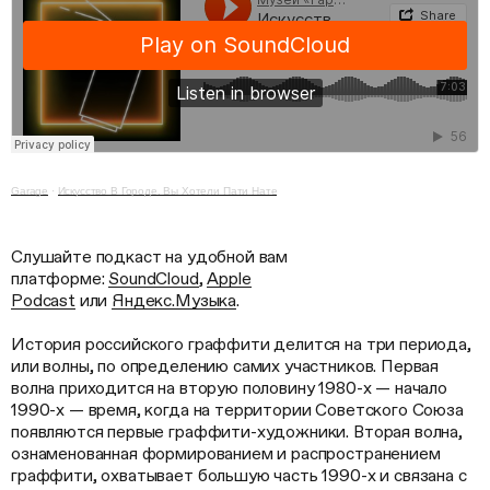
Garage
·
Искусство В Городе. Вы Хотели Пати Нате
Слушайте подкаст на удобной вам
платформе:
SoundCloud
,
Apple
Podcast
или
Яндекс.Музыка
.
История российского граффити делится на три периода,
или волны, по определению самих участников. Первая
волна приходится на вторую половину 1980-х — начало
1990-х — время, когда на территории Советского Союза
появляются первые граффити-художники. Вторая волна,
ознаменованная формированием и распространением
граффити, охватывает большую часть 1990-х и связана с