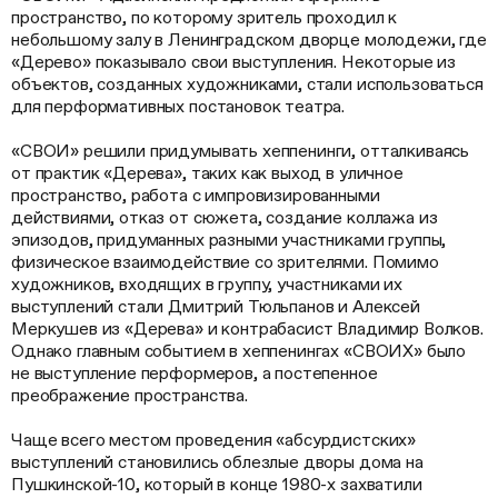
пространство, по которому зритель проходил к
небольшому залу в Ленинградском дворце молодежи, где
«Дерево» показывало свои выступления. Некоторые из
объектов, созданных художниками, стали использоваться
для перформативных постановок театра.
«СВОИ» решили придумывать хеппенинги, отталкиваясь
от практик «Дерева», таких как выход в уличное
пространство, работа с импровизированными
действиями, отказ от сюжета, создание коллажа из
эпизодов, придуманных разными участниками группы,
физическое взаимодействие со зрителями. Помимо
художников, входящих в группу, участниками их
выступлений стали Дмитрий Тюльпанов и Алексей
Меркушев из «Дерева» и контрабасист Владимир Волков.
Однако главным событием в хеппенингах «СВОИХ» было
не выступление перформеров, а постепенное
преображение пространства.
Чаще всего местом проведения «абсурдистских»
выступлений становились облезлые дворы дома на
Пушкинской-10, который в конце 1980-х захватили