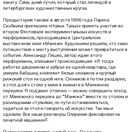
закату. Семь дней пути», который стал легендой в
петербургских художественных кругах.
Предыстория такова: в августе 1996 года Лариса
Скобкина пригласила «Новых Тупых» принять участие во
втором Фестивале экспериментальных искусств и
перформансов, проходившем в Центральном
выставочном зале «Манеж». Художники решили, что само
путешествие к месту выступления может превратиться в
событие. Александр Ляшко, автор идеи этого
перформанса, описывает происходившее: «Я тогда
работал дворником и забрал из одной квартиры, где
умерла бабушка, комплект белых слоников и круглый
рижский стол на одной ноге. Слоников я потом раздарил,
а стол долго стоял у меня в комнате в Манежном
переулке. Я подумал: отлично — можно совершить поход
от Манежного переулка до “Манежа” вместе со столом и
раскладными стульями, по пути останавливаться,
садиться за стол и говорить об искусстве. Так мы и
сделали. Все наши разговоры Спирихин фиксировал на
6
печатной машинке»
.
Путешествие длилось целый день. По одним