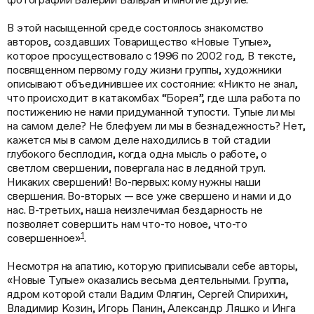
В этой насыщенной среде состоялось знакомство
авторов, создавших Товарищество «Новые Тупые»,
которое просуществовало с 1996 по 2002 год. В тексте,
посвященном первому году жизни группы, художники
описывают объединившее их состояние: «Никто не знал,
что происходит в катакомбах “Борея”, где шла работа по
постижению не нами придуманной тупости. Тупые ли мы
на самом деле? Не блефуем ли мы в безнадежность? Нет,
кажется мы в самом деле находились в той стадии
глубокого бесплодия, когда одна мысль о работе, о
светлом свершении, повергала нас в ледяной труп.
Никаких свершений! Во-первых: кому нужны наши
свершения. Во-вторых — все уже свершено и нами и до
нас. В-третьих, наша неизлечимая бездарность не
позволяет совершить нам что-то новое, что-то
1
совершенное»
.
Несмотря на апатию, которую приписывали себе авторы,
«Новые Тупые» оказались весьма деятельными. Группа,
ядром которой стали Вадим Флягин, Сергей Спирихин,
Владимир Козин, Игорь Панин, Александр Ляшко и Инга