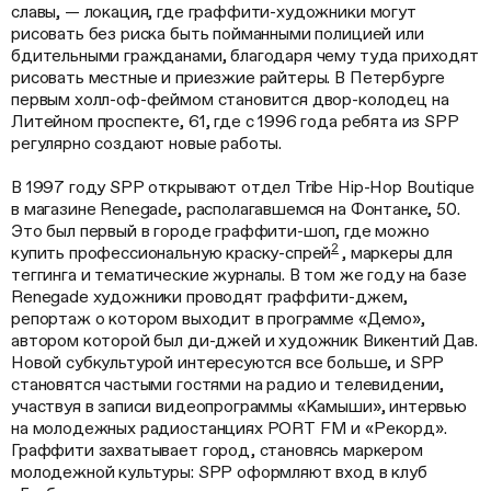
славы, — локация, где граффити-художники могут
рисовать без риска быть пойманными полицией или
бдительными гражданами, благодаря чему туда приходят
рисовать местные и приезжие райтеры. В Петербурге
первым холл-оф-феймом становится двор-колодец на
Литейном проспекте, 61, где с 1996 года ребята из SPP
регулярно создают новые работы.
В 1997 году SPP открывают отдел Tribe Hip-Hop Boutique
в магазине Renegade, располагавшемся на Фонтанке, 50.
Это был первый в городе граффити-шоп, где можно
2
купить профессиональную краску-спрей
, маркеры для
теггинга и тематические журналы. В том же году на базе
Renegade художники проводят граффити-джем,
репортаж о котором выходит в программе «Демо»,
автором которой был ди-джей и художник Викентий Дав.
Новой субкультурой интересуются все больше, и SPP
становятся частыми гостями на радио и телевидении,
участвуя в записи видеопрограммы «Камыши», интервью
на молодежных радиостанциях PORT FM и «Рекорд».
Граффити захватывает город, становясь маркером
молодежной культуры: SPP оформляют вход в клуб