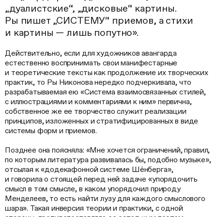
„дуалистские“, „дисковые“ картины.
Ры пишет „СИСТЕМУ“ приемов, а стихи
и картины — лишь попутно».
Действительно, если для художников авангарда
естественно воспринимать свои манифестарные
и теоретические тексты как продолжение их творческих
практик, то Ры Никонова нередко подчеркивала, что
разрабатываемая ею «Система взаимосвязанных стилей,
с иллюстрациями и комментариями к ним» первична,
собственное же ее творчество служит реализации
принципов, изложенных и стратифицированных в виде
системы форм и приемов.
Позднее она поясняла: «Мне хочется ограничений, правил,
по которым литература развивалась бы, подобно музыке»,
отсылая к «додекафонной системе Шёнберга»,
и говорила о стоящей перед ней задаче «упорядочить
смысл в том смысле, в каком упорядочил природу
Менделеев, то есть найти лузу для каждого смыслового
шара». Такая инверсия теории и практики, с одной