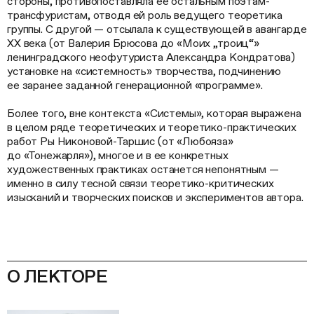
стороны, противопоставляла ее остальным поэтам-
трансфуристам, отводя ей роль ведущего теоретика
группы. С другой — отсылала к существующей в авангарде
ХХ века (от Валерия Брюсова до «Моих „троиц“»
ленинградского неофутуриста Александра Кондратова)
установке на «системность» творчества, подчинению
ее заранее заданной генерационной «программе».
Более того, вне контекста «Системы», которая выражена
в целом ряде теоретических и теоретико-практических
работ Ры Никоновой-Таршис (от «Любояза»
до «Тонежарля»), многое и в ее конкретных
художественных практиках останется непонятным —
именно в силу тесной связи теоретико-критических
изысканий и творческих поисков и экспериментов автора.
О ЛЕКТОРЕ