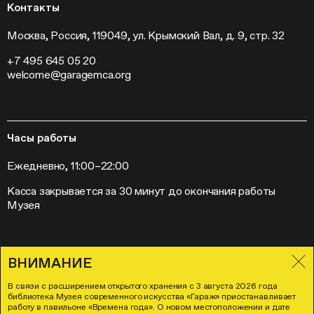
Кинопрограмма
Пресса
Контакты
Радио «Станция»
Вакансии
Выставки
Контакты
Москва, Россия, 119049, ул. Крымский Вал, д. 9, стр. 32
Внешние проекты
+7 495 645 05 20
Слет институций современного искусства
welcome@garagemca.org
Часы работы
Ежедневно, 11:00–22:00
Касса закрывается за 30 минут до окончания работы
Музея
ВНИМАНИЕ
Правила посещения Музея «Гараж»
Лицензионное соглашение
В связи с расширением открытого хранения с 3 августа 2026 года
Политика в отношении обработки и защиты персональных данных
библиотека Музея современного искусства «Гараж» приостанавливает
Согласие на осуществление рекламно-информационных рассылок
работу в павильоне «Времена года». О новом местоположении и дате