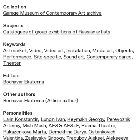
Collection
Garage Museum of Contemporary Art archive
Subjects
Catalogues of group exhibitions of Russian artists
Keywords
Art market
,
Video
,
Video art
,
Installation
,
Media art
,
Objects
,
Performance
,
Site‑specific
,
Sound art
,
Contemporary dance
,
Theater
Editors
Bochavar Ekaterina
Other authors
Bochavar Ekaterina (Article author)
Personalities
Larin Konstantin
,
Lungin Ivan
,
Keymakh Georgy
,
Perevoznik
Artemiy
,
Mish Mash
,
AES & AES+F
,
Poema Theatre
,
Rukazenkova Marta
,
Demekhina Darya
,
Ostankovich
Valentina
,
Zaslavsky Grigogy
,
Tregubov Aleksei
,
Alekseeva