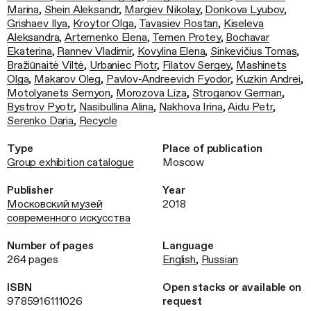
Marina
,
Shein Aleksandr
,
Margiev Nikolay
,
Donkova Lyubov
,
Grishaev Ilya
,
Kroytor Olga
,
Tavasiev Rostan
,
Kiseleva
Aleksandra
,
Artemenko Elena
,
Temen Protey
,
Bochavar
Ekaterina
,
Rannev Vladimir
,
Kovylina Elena
,
Sinkevičius Tomas
,
Bražiūnaitė Viltė
,
Urbaniec Piotr
,
Filatov Sergey
,
Mashinets
Olga
,
Makarov Oleg
,
Pavlov‑Andreevich Fyodor
,
Kuzkin Andrei
,
Motolyanets Semyon
,
Morozova Liza
,
Stroganov German
,
Bystrov Pyotr
,
Nasibullina Alina
,
Nakhova Irina
,
Aidu Petr
,
Serenko Daria
,
Recycle
Type
Place of publication
Group exhibition catalogue
Moscow
Publisher
Year
Московский музей
2018
современного искусства
Number of pages
Language
264 pages
English
,
Russian
ISBN
Open stacks or available on
9785916111026
request