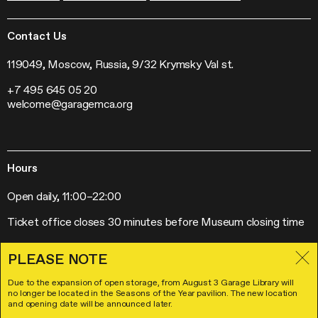
Garage Digital
Sustainability
Garage Research Laboratories
News
Garage Screen
Press
Contact Us
Mosaic Music
Jobs
The Garage Journal
Contacts
119049, Moscow, Russia, 9/32 Krymsky Val st.
Station Radio
+7 495 645 05 20
Exhibitions
welcome@garagemca.org
Off-Site Projects
Forum of Contemporary Art Institutions
Hours
Open daily, 11:00–22:00
Ticket office closes 30 minutes before Museum closing time
PLEASE NOTE
Due to the expansion of open storage, from August 3 Garage Library will
Visitor Policies
no longer be located in the Seasons of the Year pavilion. The new location
License Agreement
and opening date will be announced later.
© Garage Museum of Contemporary Art 2026